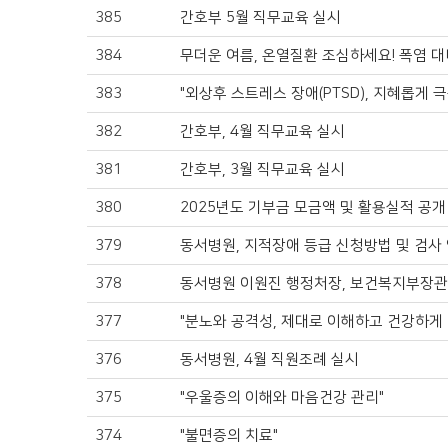
385
간호부 5월 직무교육 실시
384
무더운 여름, 온열질환 조심하세요! 폭염 
383
"외상후 스트레스 장애(PTSD), 지혜롭게 
382
간호부, 4월 직무교육 실시
381
간호부, 3월 직무교육 실시
380
2025년도 기부금 모금액 및 활용실적 공개
379
동서병원, 지적장애 등급 신청방법 및 검사
378
동서병원 이원진 행정처장, 보건복지부장관
377
"분노와 공격성, 제대로 이해하고 건강하게
376
동서병원, 4월 직원조례 실시
375
"우울증의 이해와 마음건강 관리"
374
"불면증의 치료"