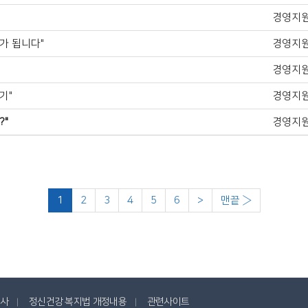
경영지
가 됩니다"
경영지
경영지
기"
경영지
?"
경영지
1
2
3
4
5
6
>
맨끝 ›
사
정신건강 복지법 개정내용
관련사이트