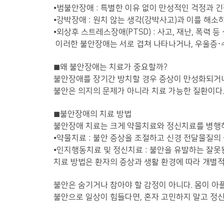
⦁
범불안장애 : 특별한 이유 없이 만성적인 걱정과 
⦁
강박장애 : 원치 않는 생각(강박사고)과 이를 해소
⦁
외상후 스트레스장애(PTSD) : 사고, 재난, 폭력 
이러한 불안장애는 서로 겹쳐 나타나거나, 우울증·
◼
왜 불안장애는 치료가 중요할까?
불안장애를 장기간 방치할 경우 증상이 만성화되거나,
불안은 의지의 문제가 아니라 치료 가능한 질환이다.
◼
불안장애의 치료 방법
불안장애 치료는 크게 약물치료와 정신치료를 병행하
⦁
약물치료 :
불안 증상을 조절하고 신경 전달물질의 
⦁
인지행동치료 및 정신치료 : 불안을 유발하는 잘못
치료 방법은 환자의 증상과 생활 환경에 따라 개별
불안은 숨기거나 참아야 할 감정이 아니다. 몸이 아
불안으로 일상이 힘들다면, 혼자 고민하지 말고 정신