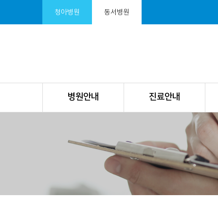
청아병원
동서병원
병원안내
진료안내
서
브
비
주
얼