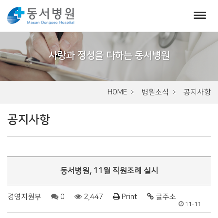
서
브
비
주
HOME
병원소식
공지사항
얼
공지사항
동서병원, 11월 직원조례 실시
경영지원부
0
2,447
Print
글주소
11-11