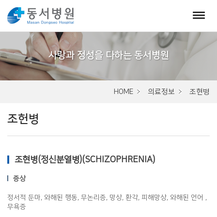
서
브
비
주
HOME
의료정보
조현병
얼
조헌병
조현병(정신분열병)(SCHIZOPHRENIA)
증상
정서적 둔마, 와해된 행동, 무논리증, 망상, 환각, 피해망상, 와해된 언어 ,
무욕증