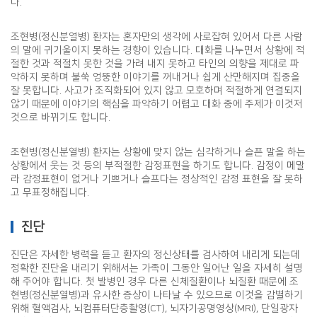
다.
조현병(정신분열병) 환자는 혼자만의 생각에 사로잡혀 있어서 다른 사람
의 말에 귀기울이지 못하는 경향이 있습니다. 대화를 나누면서 상황에 적
절한 것과 적절치 못한 것을 가려 내지 못하고 타인의 의향을 제대로 파
악하지 못하며 불쑥 엉뚱한 이야기를 꺼내거나 쉽게 산만해지며 집중을
잘 못합니다. 사고가 조직화되어 있지 않고 모호하며 적절하게 연결되지
않기 때문에 이야기의 핵심을 파악하기 어렵고 대화 중에 주제가 이것저
것으로 바뀌기도 합니다.
조현병(정신분열병) 환자는 상황에 맞지 않는 심각하거나 슬픈 말을 하는
상황에서 웃는 것 등의 부적절한 감정표현을 하기도 합니다. 감정이 메말
라 감정표현이 없거나 기쁘거나 슬프다는 정상적인 감정 표현을 잘 못하
고 무표정해집니다.
진단
진단은 자세한 병력을 듣고 환자의 정신상태를 검사하여 내리게 되는데
정확한 진단을 내리기 위해서는 가족이 그동안 일어난 일을 자세히 설명
해 주어야 합니다. 첫 발병인 경우 다른 신체질환이나 뇌질환 때문에 조
현병(정신분열병)과 유사한 증상이 나타날 수 있으므로 이것을 감별하기
위해 혈액검사, 뇌컴퓨터단층촬영(CT), 뇌자기공명영상(MRI), 단일광자