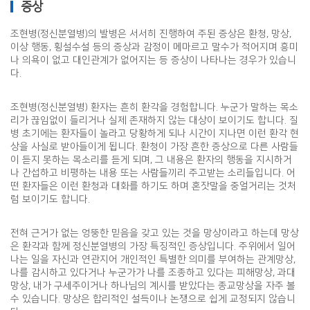
증상
조현병(정신분열병)의 발병은 서서히 진행하여 주된 증상은 환청, 망상,
이상 행동, 횡설수설 등의 증상과 감정이 메마르고 말수가 적어지며 흥미
나 의욕이 없고 대인관계가 없어지는 등 증상이 나타나는 경우가 있습니
다.
조현병(정신분열병) 환자는 흔히 환각을 경험합니다. 누군가 말하는 목소
리가 끊임없이 들리거나 실제 존재하지 않는 대상이 보이기도 합니다. 질
병 초기에는 환자들이 놀라고 당황하게 되나 시간이 지나면 이런 환각 현
상을 사실로 받아들이게 됩니다. 환청이 가장 흔한 증상으로 다른 사람들
이 듣지 못하는 목소리를 듣게 되며, 그 내용은 환자의 행동을 지시하거
나 간섭하고 비평하는 내용 또는 사람들끼리 주고받는 소리들입니다. 어
떤 환자들은 이런 환청과 대화를 하기도 하며 혼잣말을 중얼거리는 것처
럼 보이기도 합니다.
전혀 근거가 없는 엉뚱한 믿음을 갖고 있는 것을 망상이라고 하는데 망상
은 환각과 함께 정신분열병의 가장 특징적인 증상입니다. 주위에서 일어
나는 일을 자신과 연관지어 개인적인 특별한 의미를 부여하는 관계망상,
나를 감시하고 있다거나 누군가가 나를 조종하고 있다는 피해망상, 과대
망상, 내가 구세주이거나 하나님의 계시를 받았다는 종교망상을 자주 볼
수 있습니다. 망상은 합리적인 설득이나 논쟁으로 쉽게 교정되지 않습니