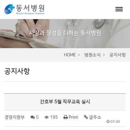
서
브
비
주
HOME
병원소식
공지사항
얼
공지사항
간호부 5월 직무교육 실시
경영지원부
0
195
Print
글주소
07-03