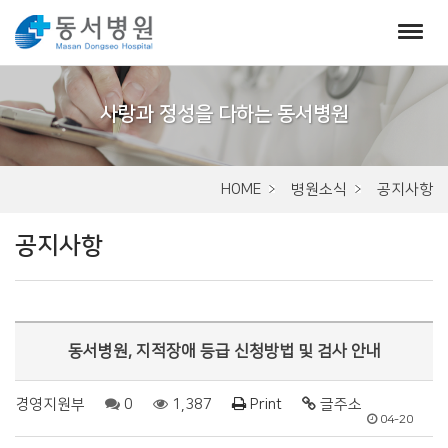
서
브
비
주
HOME
병원소식
공지사항
얼
공지사항
동서병원, 지적장애 등급 신청방법 및 검사 안내
경영지원부
0
1,387
Print
글주소
04-20