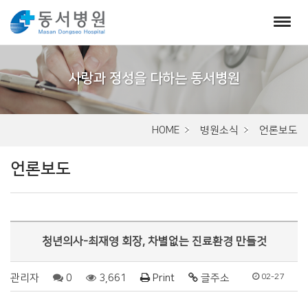
서
브
비
주
HOME
병원소식
언론보도
얼
언론보도
청년의사-최재영 회장, 차별없는 진료환경 만들것
관리자
0
3,661
Print
글주소
02-27