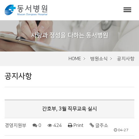
서
브
비
주
HOME
병원소식
공지사항
얼
공지사항
간호부, 3월 직무교육 실시
경영지원부
0
424
Print
글주소
04-27