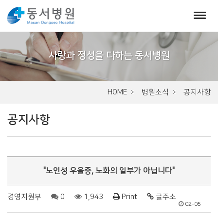
서
브
비
주
HOME
병원소식
공지사항
얼
공지사항
"노인성 우울증, 노화의 일부가 아닙니다"
경영지원부
0
1,943
Print
글주소
02-05