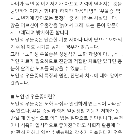
나이가 들면 몸 여기저기가 아프고 기력이 떨어지는 것을
당연하게 여기곤 합니다.
하지만 마음의 병인 '우울증' 역
시 노년기에 찾아오는 불청객 중 하나라는 사실입니다.
많은 어르신이 우울감을 '늙어서 그래' 또는 '몸이 안좋아
서 그래'라며 방치하곤 합니다.
노인성 우울증은 단순한 기분 저하나 나이 탓으로 오해되
기 쉬워 치료 시기를 놓치는 경우가 많습니다.
그러나 노인성 우울증은 정상적인 노화 과정이 아닌, 적극
적인 치료가 필요하므로 진단과 적절한 치료만 있다면 충
분히 활기찬 노후를 되찾을 수 있습니다.
노인성 우울증의 특징과 원인, 진단과 치료에 대해 알아보
겠습니다.
◼
노인성 우울증이란?
노인성 우울증은 노화 과정과 밀접하게 연관되어 나타날
수 있으나, 우울 증상과 함께 일상생활 기능의 저하가 동
반될 때 임상적으로 의미 있는 질환으로 진단됩니다. 수면
이나 식욕이 일시적으로 좋아졌더라도 사회적 활동에 대
한 관심 저하나 역할 수행능력의 감소가 지속된다면 우울