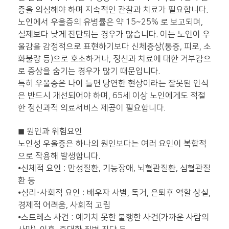
증을 의심해야 하며 지속적인 관찰과 치료가 필요합니다.
노인에서 우울증의 유병률은 약 15~25% 로 보고되며,
실제보다 낮게 진단되는 경우가 많습니다. 이는 노인이 우
울감을 감정적으로 표현하기보다 신체증상(통증, 피로, 소
화불량 등)으로 호소하거나, 정신과 치료에 대한 거부감으
로 증상을 숨기는 경우가 많기 때문입니다.
특히 우울증은 나이 들면 당연한 현상이라는 잘못된 인식
은 반드시 개선되어야 하며, 65세 이상 노인에게도 적절
한 정신과적 의료서비스 제공이 필요합니다.
◼
원인과 위험요인
노인성 우울증은 하나의 원인보다는 여러 요인이 복합적
으로 작용해 발생합니다.
⦁
신체적 요인 : 만성질환, 기능장애, 뇌혈관질환, 심혈관질
환 등
⦁
심리·사회적 요인 : 배우자 사별, 독거, 은퇴후 역할 상실,
경제적 어려움, 사회적 고립
⦁
스트레스 사건 : 예기치 못한 불행한 사건(가까운 사람의