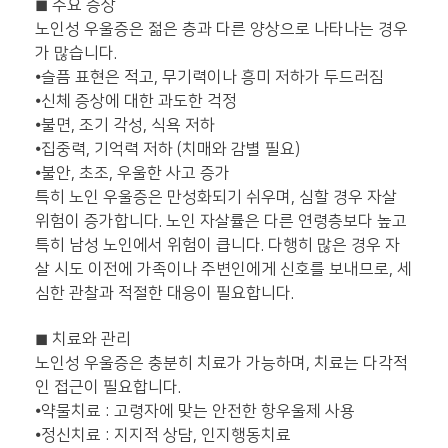
◼
주요 증상
노인성 우울증은 젊은 층과 다른 양상으로 나타나는 경우
가 많습니다.
⦁
슬픔 표현은 적고, 무기력이나 흥미 저하가 두드러짐
⦁
신체 증상에 대한 과도한 걱정
⦁
불면, 조기 각성, 식욕 저하
⦁
집중력, 기억력 저하 (치매와 감별 필요)
⦁
불안, 초조, 우울한 사고 증가
특히 노인 우울증은 만성화되기 쉬우며, 심할 경우 자살
위험이 증가합니다. 노인 자살률은 다른 연령층보다 높고
특히 남성 노인에서 위험이 큽니다. 다행히 많은 경우 자
살 시도 이전에 가족이나 주변인에게 신호를 보내므로, 세
심한 관찰과 적절한 대응이 필요합니다.
◼
치료와 관리
노인성 우울증은 충분히 치료가 가능하며, 치료는 다각적
인 접근이 필요합니다.
⦁
약물치료 : 고령자에 맞는 안전한 항우울제 사용
⦁
정신치료 : 지지적 상담, 인지행동치료