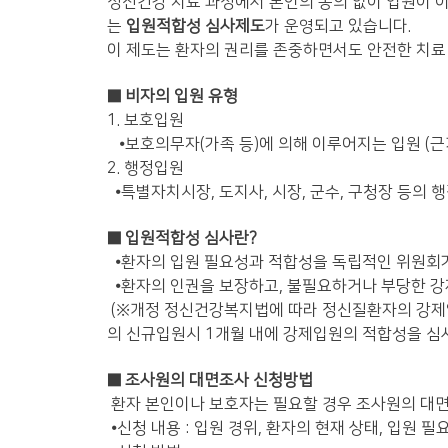
정신건강 치료 과정에서 본인의 동의 없이 입원이 
는
입원적합성 심사제도
가 운영되고 있습니다.
이 제도는 환자의 권리를 존중하면서도 안전한 치료
■ 비자의 입원 유형
1. 보호입원
⦁
보호의무자(가족 등)에 의해 이루어지는 입원 (근
2. 행정입원
⦁
특별자치시장, 도지사, 시장, 군수, 구청장 등의 
■ 입원적합성 심사란?
⦁
환자의 입원 필요성과 적합성을 독립적인 위원회
⦁
환자의 인권을 보장하고, 불필요하거나 부당한 강
(
※
개정 정신건강복지법에 따라 정신질환자의 강제입
의 신규입원시 1개월 내에 강제입원의 적합성을 심사하는
■ 조사원의 대면조사 신청방법
환자 본인이나 보호자는 필요할 경우 조사원의 대면
⦁
신청 내용 : 입원 경위, 환자의 현재 상태, 입원 필