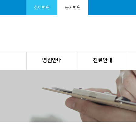
청아병원
동서병원
병원안내
진료안내
서
브
비
주
얼