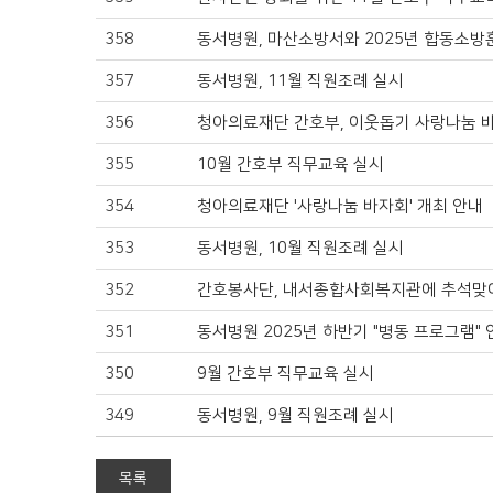
358
동서병원, 마산소방서와 2025년 합동소방
357
동서병원, 11월 직원조례 실시
356
청아의료재단 간호부, 이웃돕기 사랑나눔 
355
10월 간호부 직무교육 실시
354
청아의료재단 '사랑나눔 바자회' 개최 안내
353
동서병원, 10월 직원조례 실시
352
간호봉사단, 내서종합사회복지관에 추석맞
351
동서병원 2025년 하반기 "병동 프로그램" 
350
9월 간호부 직무교육 실시
349
동서병원, 9월 직원조례 실시
목록