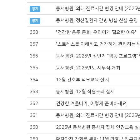
동서병원, 외래 진료시간 변경 안내 (2026년
공지
동서병원, 정신질환자 간병 병실 신설 운영
공지
368
"건강한 음주 문화, 우리에게 필요한 이유"
367
"스트레스를 이해하고 건강하게 관리하는 방
366
동서병원, 2026년 상반기 "병동 프로그램"
365
동서병원, 2026년도 시무식 개최
364
12월 간호부 직무교육 실시
363
동서병원, 12월 직원조례 실시
362
건강한 겨울나기, 이렇게 준비하세요!
361
동서병원, 외래 진료시간 변경 안내 (2026년
360
2025년 동서병원 종사자 집체 인권교육 실
359
환자안전 강화를 위한 11월 간호부 직무교육