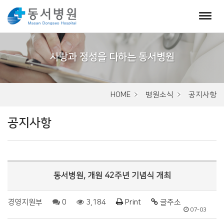
서
브
비
주
HOME
병원소식
공지사항
얼
공지사항
동서병원, 개원 42주년 기념식 개최
경영지원부
0
3,184
Print
글주소
07-03