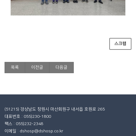
스크랩
목록
이전글
다음글
(51215) 경상남도 창원시 마산회원구 내서읍 호원로 265
대표번호 : 055)230-1800
팩스 : 055)232-2348
이메일 : dshosp@dshosp.co.kr