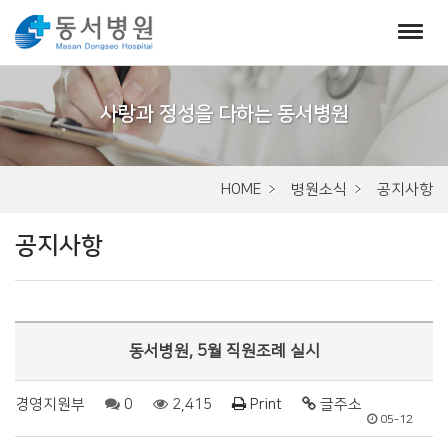
서
브
비
주
HOME
병원소식
공지사항
얼
공지사항
동서병원, 5월 직원조례 실시
경영지원부
0
2,415
Print
글주소
05-12